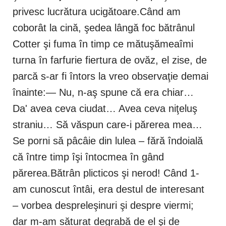
privesc lucrătura ucigătoare.Când am
coborât la cină, şedea lângă foc bătrânul
Cotter şi fuma în timp ce mătuşămeaîmi
turna în farfurie fiertura de ovăz, el zise, de
parcă s-ar fi întors la vreo observaţie demai
înainte:— Nu, n-aş spune că era chiar…
Da' avea ceva ciudat… Avea ceva niţeluş
straniu… Să văspun care-i părerea mea…
Se porni să pâcâie din lulea – fără îndoială
că între timp îşi întocmea în gând
părerea.Bătrân plicticos şi nerod! Când 1-
am cunoscut întâi, era destul de interesant
– vorbea despreleşinuri şi despre viermi;
dar m-am săturat degrabă de el şi de