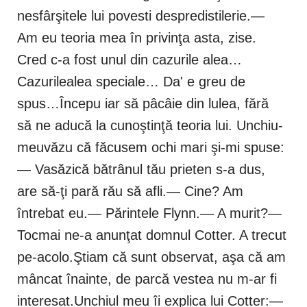
nesfârşitele lui povesti despredistilerie.—
Am eu teoria mea în privinţa asta, zise.
Cred c-a fost unul din cazurile alea…
Cazurilealea speciale… Da' e greu de
spus…Începu iar să pâcâie din lulea, fără
să ne aducă la cunoştinţă teoria lui. Unchiu-
meuvăzu că făcusem ochi mari şi-mi spuse:
— Vasăzică bătrânul tău prieten s-a dus,
are să-ţi pară rău să afli.— Cine? Am
întrebat eu.— Părintele Flynn.— A murit?—
Tocmai ne-a anunţat domnul Cotter. A trecut
pe-acolo.Ştiam că sunt observat, aşa că am
mâncat înainte, de parcă vestea nu m-ar fi
interesat.Unchiul meu îi explica lui Cotter:—