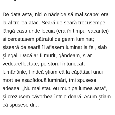
De data asta, nici o nădejde să mai scape: era
la al treilea atac. Seară de seară trecusempe
lângă casa unde locuia (era în timpul vacanţei)
şi cercetasem pătratul de geam luminat;
şiseară de seară îl aflasem luminat la fel, slab
şi egal. Dacă ar fi murit, gândeam, s-ar
vedeareflectate, pe storul întunecat,
lumânările, fiindcă ştiam că la căpătâiul unui
mort se aşazădouă luminări, îmi spusese
adesea: „Nu mai stau eu mult pe lumea asta”,
şi crezusem căvorbea într-o doară. Acum ştiam
că spusese dr...