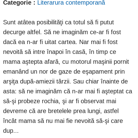
Categorie :
Literarura contemporană
Sunt atâtea posibilităţi ca totul să fi putut
decurge altfel. Să ne imaginăm ce-ar fi fost
dacă ea n-ar fi uitat cartea. Nar mai fi fost
nevoită să intre înapoi în casă, în timp ce
mama aştepta afară, cu motorul maşinii pornit
emanând un nor de gaze de eşapament prin
arşiţa după-amiezii târzii. Sau chiar înainte de
asta: să ne imaginăm că n-ar mai fi aşteptat ca
să-şi probeze rochia, şi ar fi observat mai
devreme că are bretelele prea lungi, astfel
încât mama să nu mai fie nevoită să-şi care
dup...