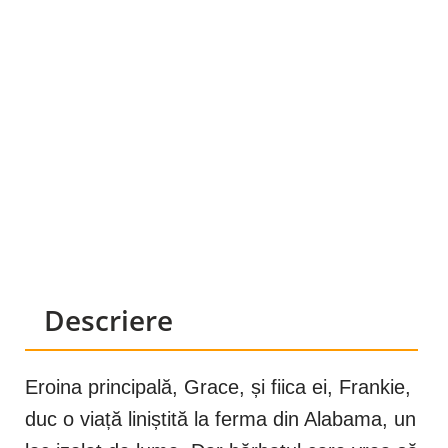
Descriere
Eroina principală, Grace, și fiica ei, Frankie,
duc o viață liniștită la ferma din Alabama, un