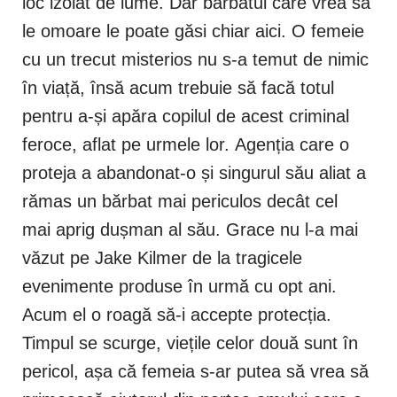
loc izolat de lume. Dar bărbatul care vrea să
le omoare le poate găsi chiar aici. O femeie
cu un trecut misterios nu s-a temut de nimic
în viață, însă acum trebuie să facă totul
pentru a-și apăra copilul de acest criminal
feroce, aflat pe urmele lor. Agenția care o
proteja a abandonat-o și singurul său aliat a
rămas un bărbat mai periculos decât cel
mai aprig dușman al său. Grace nu l-a mai
văzut pe Jake Kilmer de la tragicele
evenimente produse în urmă cu opt ani.
Acum el o roagă să-i accepte protecția.
Timpul se scurge, viețile celor două sunt în
pericol, așa că femeia s-ar putea să vrea să