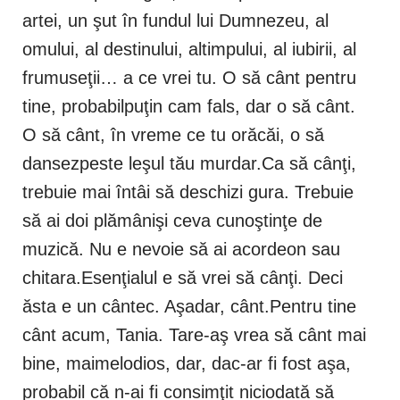
artei, un şut în fundul lui Dumnezeu, al
omului, al destinului, altimpului, al iubirii, al
frumuseţii… a ce vrei tu. O să cânt pentru
tine, probabilpuţin cam fals, dar o să cânt.
O să cânt, în vreme ce tu orăcăi, o să
dansezpeste leşul tău murdar.Ca să cânţi,
trebuie mai întâi să deschizi gura. Trebuie
să ai doi plămânişi ceva cunoştinţe de
muzică. Nu e nevoie să ai acordeon sau
chitara.Esenţialul e să vrei să cânţi. Deci
ăsta e un cântec. Aşadar, cânt.Pentru tine
cânt acum, Tania. Tare-aş vrea să cânt mai
bine, maimelodios, dar, dac-ar fi fost aşa,
probabil că n-ai fi consimţit niciodată să