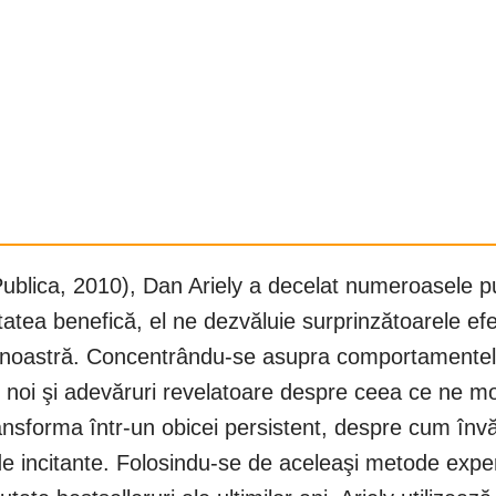
(Publica, 2010), Dan Ariely a decelat numeroasele pu
itatea benefică, el ne dezvăluie surprinzătoarele ef
ţa noastră. Concentrându-se asupra comportamentelor
e noi şi adevăruri revelatoare despre ceea ce ne mo
nsforma într-un obicei persistent, despre cum înv
de incitante. Folosindu-se de aceleaşi metode exper