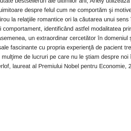
tate bestselleruri ale ultimilor ani, Ariely utilizează
i uimitoare despre felul cum ne comportăm şi mot
irou la relaţiile romantice ori la căutarea unui sens 
 comportament, identificând astfel modalitatea pri
 asemenea, un extraordinar cercetător în domeniul şt
sale fascinante cu propria experienţă de pacient tr
 mulţime de lucruri pe care nu le ştiam despre noi 
lof, laureat al Premiului Nobel pentru Economie, 