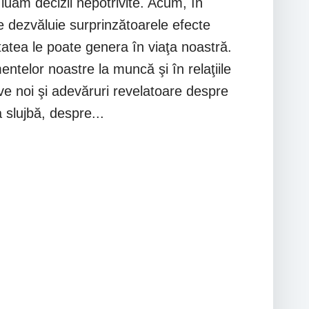
luăm decizii nepotrivite. Acum, în
ne dezvăluie surprinzătoarele efecte
itatea le poate genera în viaţa noastră.
elor noastre la muncă şi în relaţiile
ve noi şi adevăruri revelatoare despre
slujbă, despre...