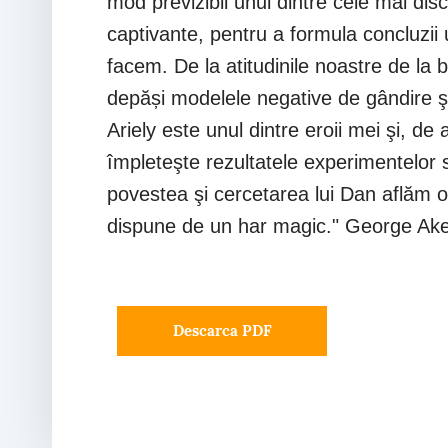
mod previzibil unul dintre cele mai discu
captivante, pentru a formula concluzi
facem. De la atitudinile noastre de la b
depăși modelele negative de gândire şi
Ariely este unul dintre eroii mei şi, de
împleteşte rezultatele experimentelor 
povestea şi cercetarea lui Dan aflăm o
dispune de un har magic." George Aker
Descarca PDF