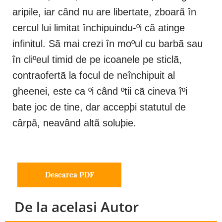
aripile, iar când nu are libertate, zboarã în
cercul lui limitat închipuindu-ºi cã atinge
infinitul. Sã mai crezi în moºul cu barbã sau
în cliºeul timid de pe icoanele pe sticlã,
contraofertã la focul de neînchipuit al
gheenei, este ca ºi când ºtii cã cineva îºi
bate joc de tine, dar accepþi statutul de
cârpã, neavând altã soluþie.
Descarca PDF
De la acelasi Autor