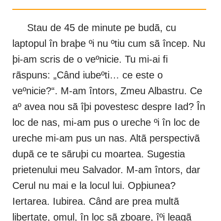
Stau de 45 de minute pe budã, cu
laptopul în braþe ºi nu ºtiu cum sã încep. Nu
þi-am scris de o veºnicie. Tu mi-ai fi
rãspuns: „Când iubeºti… ce este o
veºnicie?“. M-am întors, Zmeu Albastru. Ce
aº avea nou sã îþi povestesc despre Iad? În
loc de nas, mi-am pus o ureche ºi în loc de
ureche mi-am pus un nas. Altã perspectivã
dupã ce te sãruþi cu moartea. Sugestia
prietenului meu Salvador. M-am întors, dar
Cerul nu mai e la locul lui. Opþiunea?
Iertarea. Iubirea. Când are prea multã
libertate, omul, în loc sã zboare, îºi leagã