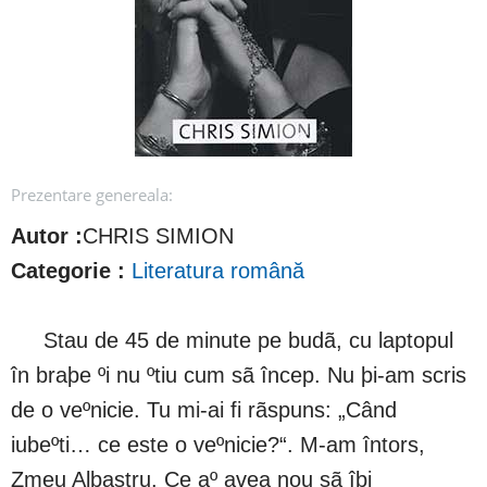
Prezentare genereala:
Autor :
CHRIS SIMION
Categorie :
Literatura română
Stau de 45 de minute pe budã, cu laptopul
în braþe ºi nu ºtiu cum sã încep. Nu þi-am scris
de o veºnicie. Tu mi-ai fi rãspuns: „Când
iubeºti… ce este o veºnicie?“. M-am întors,
Zmeu Albastru. Ce aº avea nou sã îþi