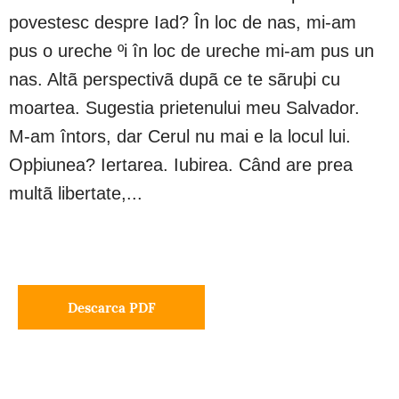
povestesc despre Iad? În loc de nas, mi-am
pus o ureche ºi în loc de ureche mi-am pus un
nas. Altã perspectivã dupã ce te sãruþi cu
moartea. Sugestia prietenului meu Salvador.
M-am întors, dar Cerul nu mai e la locul lui.
Opþiunea? Iertarea. Iubirea. Când are prea
multã libertate,...
Descarca PDF