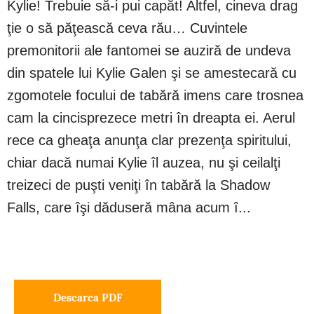
Kylie! Trebuie să-i pui capăt! Altfel, cineva drag
ţie o să păţească ceva rău… Cuvintele
premonitorii ale fantomei se auziră de undeva
din spatele lui Kylie Galen şi se amestecară cu
zgomotele focului de tabără imens care trosnea
cam la cincisprezece metri în dreapta ei. Aerul
rece ca gheaţa anunţa clar prezenţa spiritului,
chiar dacă numai Kylie îl auzea, nu şi ceilalţi
treizeci de puşti veniţi în tabără la Shadow
Falls, care îşi dăduseră mâna acum î...
Descarca PDF