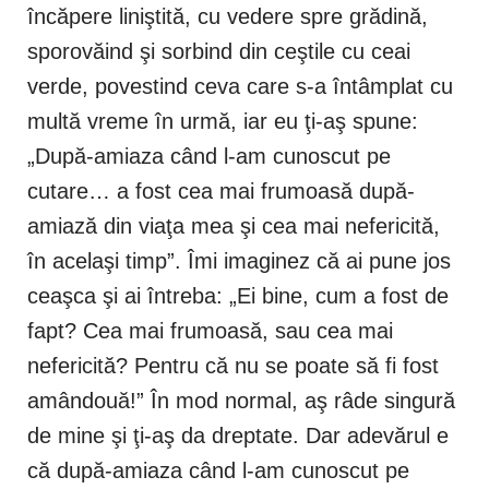
încăpere liniştită, cu vedere spre grădină,
sporovăind şi sorbind din ceştile cu ceai
verde, povestind ceva care s-a întâmplat cu
multă vreme în urmă, iar eu ţi-aş spune:
„După-amiaza când l-am cunoscut pe
cutare… a fost cea mai frumoasă după-
amiază din viaţa mea şi cea mai nefericită,
în acelaşi timp”. Îmi imaginez că ai pune jos
ceaşca şi ai întreba: „Ei bine, cum a fost de
fapt? Cea mai frumoasă, sau cea mai
nefericită? Pentru că nu se poate să fi fost
amândouă!” În mod normal, aş râde singură
de mine şi ţi-aş da dreptate. Dar adevărul e
că după-amiaza când l-am cunoscut pe